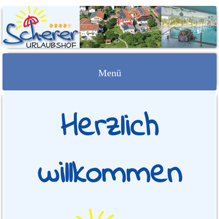
URLAUBSHOF
SCHERER
Menü
Springe
Herzlich
zum
Inhalt
willkommen